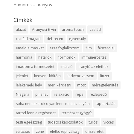
Humoros – aranyos
Címkék
alázat
Aranyosi Ervin
aroma touch
család
csináld magad
debrecen
egyensúly
emeld a másikat
ezzelfoglalkozom
film
fűszerolaj
harmónia
határok
hormonok
immunerősítés
imádom a természetet
intuíció
iránytű az élethez
jelenlét
kedvenc költőm
kedvenc versem
linzer
lélekemelő hely
merj kérdezni
most
méregteleníítés
Niagara
pillanat
relaxáció
répa
rézlepedő
soha nem akarok olyan lenni mint az anyám
tapasztalás
tartsd fenn a regésedet
természet gyógyít
testi egeészség
tudatos kapcsolatok
túrós
vicces
változás
zene
életközepi válság
önszeretet