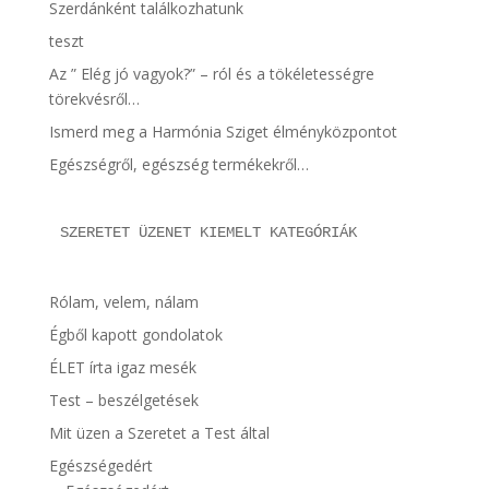
Szerdánként találkozhatunk
teszt
Az ” Elég jó vagyok?” – ról és a tökéletességre
törekvésről…
Ismerd meg a Harmónia Sziget élményközpontot
Egészségről, egészség termékekről…
SZERETET ÜZENET KIEMELT KATEGÓRIÁK
Rólam, velem, nálam
Égből kapott gondolatok
ÉLET írta igaz mesék
Test – beszélgetések
Mit üzen a Szeretet a Test által
Egészségedért