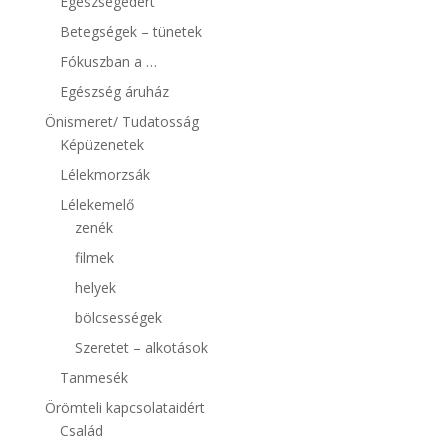
Egészségedért
Betegségek – tünetek
Fókuszban a …
Egészség áruház
Önismeret/ Tudatosság
Képüzenetek
Lélekmorzsák
Lélekemelő
zenék
filmek
helyek
bölcsességek
Szeretet – alkotások
Tanmesék
Örömteli kapcsolataidért
Család