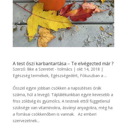
A test őszi karbantartása – Te elvégezted már ?
Szerző:
Ilike a Szeretet - tolmács
|
okt 14, 2018
|
Egészség termékek
,
Egészségedért
,
Fókuszban a ...
Ősszel egyre jobban csökken a napsütéses órák
száma, hűl a levegő. Táplálékunkban egyre kevesebb a
friss zöldség és gyümölcs. A testnek ettől függetlenül
szüksége van vitaminokra, ásványi anyagokra, még ha
a forrásai csökkenőben is vannak. Az emberi
szervezetnek...