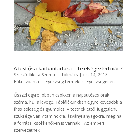
A test őszi karbantartása – Te elvégezted már ?
Szerző:
Ilike a Szeretet - tolmács
|
okt 14, 2018
|
Fókuszban a ...
,
Egészség termékek
,
Egészségedért
Ősszel egyre jobban csökken a napsütéses órák
száma, hűl a levegő. Táplálékunkban egyre kevesebb a
friss zöldség és gyümölcs. A testnek ettől függetlenül
szüksége van vitaminokra, ásványi anyagokra, még ha
a forrásai csökkenőben is vannak. Az emberi
szervezetnek...