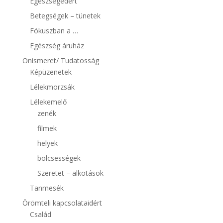
Egészségedért
Betegségek – tünetek
Fókuszban a …
Egészség áruház
Önismeret/ Tudatosság
Képüzenetek
Lélekmorzsák
Lélekemelő
zenék
filmek
helyek
bölcsességek
Szeretet – alkotások
Tanmesék
Örömteli kapcsolataidért
Család