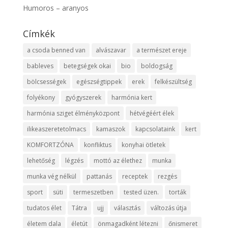
Humoros – aranyos
Címkék
a csoda benned van
alvászavar
a természet ereje
bableves
betegségek okai
bio
boldogság
bölcsességek
egészségtippek
erek
felkészültség
folyékony
gyógyszerek
harmónia kert
harmónia sziget élményközpont
hétvégéért élek
ilikeaszeretetolmacs
kamaszok
kapcsolataink
kert
KOMFORTZÓNA
konfliktus
konyhai ötletek
lehetőség
légzés
mottó az élethez
munka
munka vég nélkül
pattanás
receptek
rezgés
sport
süti
termeszetben
tested üzen.
torták
tudatos élet
Tátra
ujj
választás
változás útja
életem dala
életút
önmagadként létezni
őnismeret