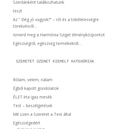
Szerdánként találkozhatunk
teszt
Az ” Elég jó vagyok?” – ról és a tökéletességre
törekvésről…
Ismerd meg a Harmónia Sziget élményközpontot
Egészségről, egészség termékekről…
SZERETET ÜZENET KIEMELT KATEGÓRIÁK
Rólam, velem, nálam
Égből kapott gondolatok
ÉLET írta igaz mesék
Test – beszélgetések
Mit üzen a Szeretet a Test által
Egészségedért