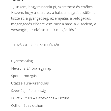
„Hiszem, hogy mindenki jó, szerethető és értékes.
Hiszem, hogy a szeretet, a hála, a nagyrabecsülés, a
tisztelet, a gyengédség, az empátia, a befogadás,
megengedés előbbre visz, mint a harc, a küzdelem, a
versengés, az elvárásoknak megfelelés.”
TOVÁBBI BLOG KATEGÓRIÁK
Gyermekvilág
Neked-is-24-óra-egy-nap
Sport – mozgás
Utazás-Túra-Kirándulás
Szépség – fiatalosság
Divat – Stílus – Öltözködés – Frizura
Otthon édes otthon