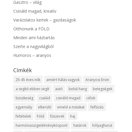
Gasztro – világ
Csináld magad, kreatív
Varázslatos kertek – gazdaságok
Otthonunk a FÖLD
Minden ami háztartás
Szerte a nagyvilágból
Humoros – aranyos
Címkék
25-45 éves nők
amiért hálás vagyok
Aranyosi Ervin
a segítő ebben segít
autó
belső hang
betegségek
büszkeség
család
csináld magad
célok
egyensúly
elkerülő
emeld a másikat
felfázás
feltételek
Föld
fűszerek
haj
harmóniaszigetélményközpont
határok
hólyaghurut