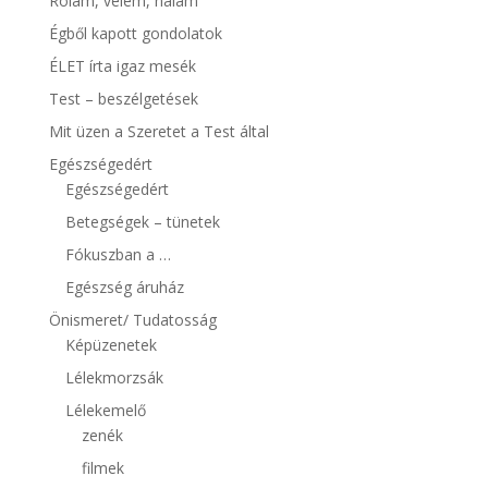
Rólam, velem, nálam
Égből kapott gondolatok
ÉLET írta igaz mesék
Test – beszélgetések
Mit üzen a Szeretet a Test által
Egészségedért
Egészségedért
Betegségek – tünetek
Fókuszban a …
Egészség áruház
Önismeret/ Tudatosság
Képüzenetek
Lélekmorzsák
Lélekemelő
zenék
filmek