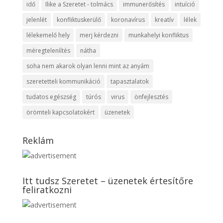
idő
Ilike a Szeretet - tolmács
immunerősítés
intuíció
jelenlét
konfliktuskerülő
koronavírus
kreatív
lélek
lélekemelő hely
merj kérdezni
munkahelyi konfliktus
méregteleníítés
nátha
soha nem akarok olyan lenni mint az anyám
szeretetteli kommunikáció
tapasztalatok
tudatos egészség
túrós
virus
önfejlesztés
örömteli kapcsolatokért
üzenetek
Reklám
Itt tudsz Szeretet – üzenetek értesítőre
feliratkozni