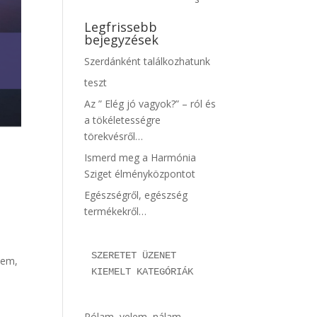
Legfrissebb
bejegyzések
Szerdánként találkozhatunk
teszt
Az ” Elég jó vagyok?” – ról és
a tökéletességre
törekvésről…
Ismerd meg a Harmónia
Sziget élményközpontot
Egészségről, egészség
termékekről…
SZERETET ÜZENET 
zem,
KIEMELT KATEGÓRIÁK
Rólam, velem, nálam