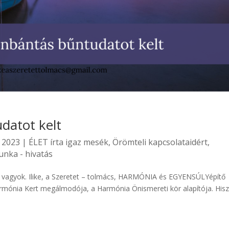
datot kelt
 2023
|
ÉLET írta igaz mesék
,
Örömteli kapcsolataidért
,
nka - hivatás
e vagyok. Ilike, a Szeretet – tolmács, HARMÓNIA és EGYENSÚLYépítő
mónia Kert megálmodója, a Harmónia Önismereti kör alapítója. His