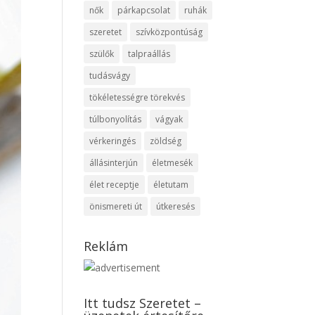
nők
párkapcsolat
ruhák
szeretet
szívközpontúság
szülők
talpraállás
tudásvágy
tökéletességre törekvés
túlbonyolítás
vágyak
vérkeringés
zöldség
állásinterjún
életmesék
élet receptje
életutam
önismereti út
útkeresés
Reklám
Itt tudsz Szeretet –