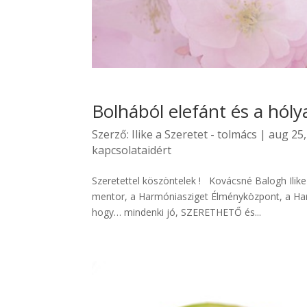
Bolhából elefánt és a hól
Szerző:
Ilike a Szeretet - tolmács
|
aug 25,
kapcsolataidért
Szeretettel köszöntelek ! Kovácsné Balogh Ilik
mentor, a Harmóniasziget Élményközpont, a Har
hogy… mindenki jó, SZERETHETŐ és...