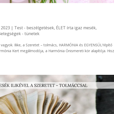
 2023
|
Test - beszélgetések
,
ÉLET írta igaz mesék
,
Betegségek - tünetek
e vagyok. Ilike, a Szeretet – tolmács, HARMÓNIA és EGYENSÚLYépítő
mónia Kert megálmodója, a Harmónia Önismereti kör alapítója. His