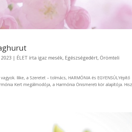
yaghurut
 2023
|
ÉLET írta igaz mesék
,
Egészségedért
,
Örömteli
e vagyok. Ilike, a Szeretet – tolmács, HARMÓNIA és EGYENSÚLYépítő
mónia Kert megálmodója, a Harmónia Önismereti kör alapítója. His