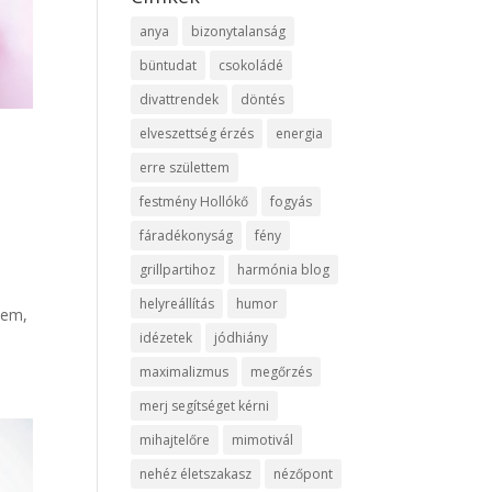
anya
bizonytalanság
büntudat
csokoládé
divattrendek
döntés
elveszettség érzés
energia
erre születtem
festmény Hollókő
fogyás
fáradékonyság
fény
grillpartihoz
harmónia blog
helyreállítás
humor
zem,
idézetek
jódhiány
maximalizmus
megőrzés
merj segítséget kérni
mihajtelőre
mimotivál
nehéz életszakasz
nézőpont