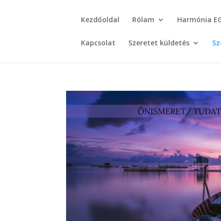
Kezdőoldal
Rólam
Harmónia E
Kapcsolat
Szeretet küldetés
Sz