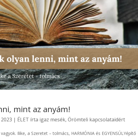
nni, mint az anyám!
 2023
|
ÉLET írta igaz mesék
,
Örömteli kapcsolataidért
e vagyok. Ilike, a Szeretet – tolmács, HARMÓNIA és EGYENSÚLYépítő