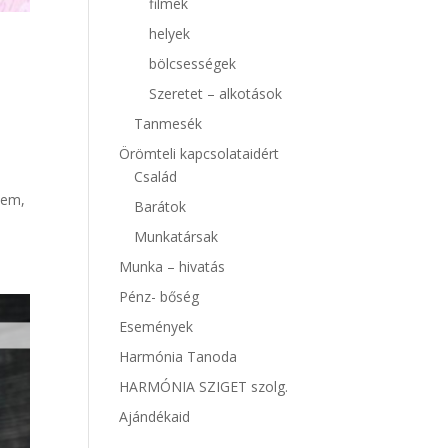
filmek
helyek
bölcsességek
Szeretet – alkotások
Tanmesék
Örömteli kapcsolataidért
Család
zem,
Barátok
Munkatársak
Munka – hivatás
Pénz- bőség
Események
Harmónia Tanoda
HARMÓNIA SZIGET szolg.
Ajándékaid