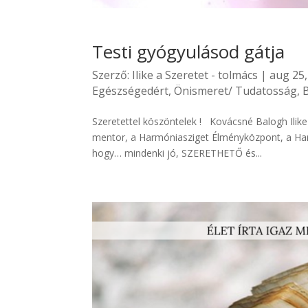
Testi gyógyulásod gátja
Szerző:
Ilike a Szeretet - tolmács
|
aug 25,
Egészségedért
,
Önismeret/ Tudatosság
,
Szeretettel köszöntelek ! Kovácsné Balogh Ilik
mentor, a Harmóniasziget Élményközpont, a Har
hogy… mindenki jó, SZERETHETŐ és...