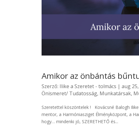
Amikor az önbántás bűntu
Szerző:
Ilike a Szeretet - tolmács
|
aug 25,
Önismeret/ Tudatosság
,
Munkatársak
,
Mu
Szeretettel köszöntelek ! Kovácsné Balogh Ilik
mentor, a Harmóniasziget Élményközpont, a Har
hogy… mindenki jó, SZERETHETŐ és...