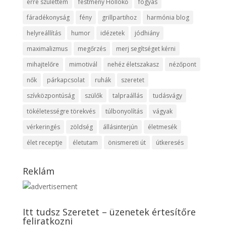
erre születtem
festmény Hollókő
fogyás
fáradékonyság
fény
grillpartihoz
harmónia blog
helyreállítás
humor
idézetek
jódhiány
maximalizmus
megőrzés
merj segítséget kérni
mihajtelőre
mimotivál
nehéz életszakasz
nézőpont
nők
párkapcsolat
ruhák
szeretet
szívközpontúság
szülők
talpraállás
tudásvágy
tökéletességre törekvés
túlbonyolítás
vágyak
vérkeringés
zöldség
állásinterjún
életmesék
élet receptje
életutam
önismereti út
útkeresés
Reklám
Itt tudsz Szeretet – üzenetek értesítőre
feliratkozni