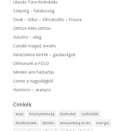
Utazás-Túra-Kirándulás
Szépség – fiatalosság
Divat – Stílus – Öltözködés – Frizura
Otthon édes otthon
Gasztro – világ
Csináld magad, kreatív
Varázslatos kertek – gazdaságok
Otthonunk a FÖLD
Minden ami háztartás
Szerte a nagyvilágból
Humoros – aranyos
Címkék
anya
bizonytalanság
büntudat
csokoládé
divattrendek
döntés
elveszettség érzés
energia