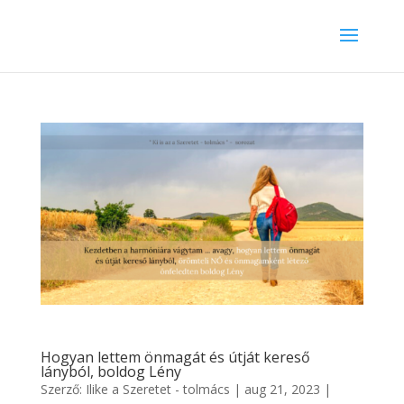
Hogyan lettem önmagát és útját kereső
lányból, boldog Lény
Szerző:
Ilike a Szeretet - tolmács
|
aug 21, 2023
|