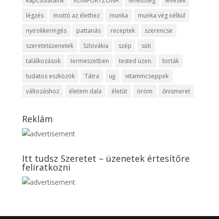
kapcsolataink
KOMFORTZÓNA
lehetőség
levesek
légzés
mottó az élethez
munka
munka vég nélkül
nyirokkeringés
pattanás
receptek
szerencse
szeretetüzenetek
Szlovákia
szép
süti
találkozások
termeszetben
tested üzen.
torták
tudatos eszközök
Tátra
ujj
vitamincseppek
változáshoz
életem dala
életút
öröm
őnismeret
Reklám
Itt tudsz Szeretet – üzenetek értesítőre
feliratkozni