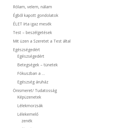
Rólam, velem, nálam
Égből kapott gondolatok
ÉLET írta igaz mesék
Test – beszélgetések
Mit üzen a Szeretet a Test által
Egészségedért
Egészségedért
Betegségek – tünetek
Fókuszban a …
Egészség áruház
Önismeret/ Tudatosság
Képüzenetek
Lélekmorzsák
Lélekemelő
zenék