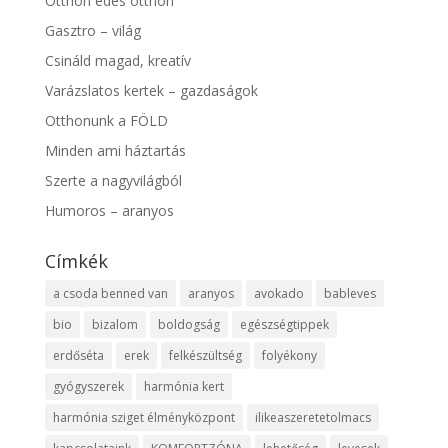
Otthon édes otthon
Gasztro – világ
Csináld magad, kreatív
Varázslatos kertek – gazdaságok
Otthonunk a FÖLD
Minden ami háztartás
Szerte a nagyvilágból
Humoros – aranyos
Címkék
a csoda benned van
aranyos
avokado
bableves
bio
bizalom
boldogság
egészségtippek
erdőséta
erek
felkészültség
folyékony
gyógyszerek
harmónia kert
harmónia sziget élményközpont
ilikeaszeretetolmacs