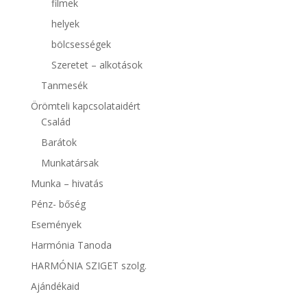
filmek
helyek
bölcsességek
Szeretet – alkotások
Tanmesék
Örömteli kapcsolataidért
Család
Barátok
Munkatársak
Munka – hivatás
Pénz- bőség
Események
Harmónia Tanoda
HARMÓNIA SZIGET szolg.
Ajándékaid