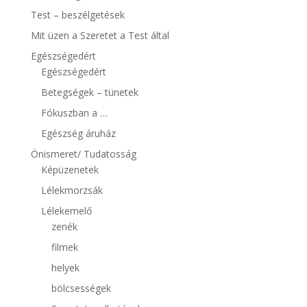
Test – beszélgetések
Mit üzen a Szeretet a Test által
Egészségedért
Egészségedért
Betegségek – tünetek
Fókuszban a …
Egészség áruház
Önismeret/ Tudatosság
Képüzenetek
Lélekmorzsák
Lélekemelő
zenék
filmek
helyek
bölcsességek