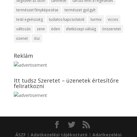
segítővel az úton
tanmese
tartsd fenn a regésedet
természet fényképezése
természet gyógyít
testi egeészség
tudatos kapcsolatok
turmix
vicces
változás
zene
éden
életközepi válság
önszeretet
üzenet
ősz
Reklám
Itt tudsz Szeretet – üzenetek értesítőre
feliratkozni
ÁSZF
|
Adatkezelési tájékoztató
|
Adatkezelési