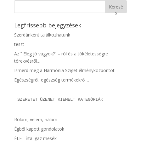
Keresé
s
Legfrissebb bejegyzések
Szerdánként találkozhatunk
teszt
Az ” Elég jó vagyok?” – ról és a tökéletességre
törekvésről…
Ismerd meg a Harmónia Sziget élményközpontot
Egészségről, egészség termékekről…
SZERETET ÜZENET KIEMELT KATEGÓRIÁK
Rólam, velem, nálam
Égből kapott gondolatok
ÉLET írta igaz mesék