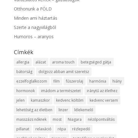
Otthonunk a FÖLD
Minden ami háztartás
Szerte a nagyvilágból
Humoros – aranyos
Címkék
allergia
alázat
aroma touch
betegséged gátja
bátorság
dolgozz abban amit szeretsz
ezzelfoglalkozom
film
fűszerolaj
harmónia
hiány
hormonok
imádom a természetet
iránytű az élethez
jelen
kamaszkor
kedvenc költőm
kedvenc versem
lehetőség az életben
linzer
lélekemelő
masszázs nőknek
most
Niagara
nézőpontváltás
pillanat
relaxáció
répa
rézlepedő