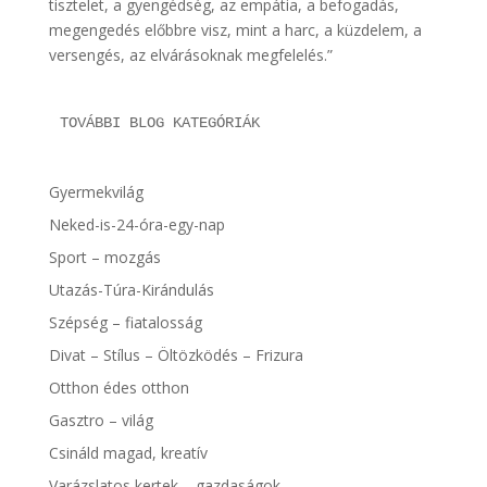
tisztelet, a gyengédség, az empátia, a befogadás,
megengedés előbbre visz, mint a harc, a küzdelem, a
versengés, az elvárásoknak megfelelés.”
TOVÁBBI BLOG KATEGÓRIÁK
Gyermekvilág
Neked-is-24-óra-egy-nap
Sport – mozgás
Utazás-Túra-Kirándulás
Szépség – fiatalosság
Divat – Stílus – Öltözködés – Frizura
Otthon édes otthon
Gasztro – világ
Csináld magad, kreatív
Varázslatos kertek – gazdaságok