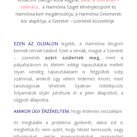
tolmács,
a Harmónia Sziget élményközpont és
Harmónia kert megálmodója, a Harmónia Önismereti
kör alapítója, a Szeretet – üzenetek közvetítője
EZEN AZ OLDALON
lejjebb, a Harmónia blogom
kiemelt témáit találod. Ezek a témák, maguk a Szeretet
– üzenetek
azért születtek meg,
mert a
pályafutásom és életem eddigi tapasztalatai mellett
olyan vendég tapasztalataim is felgyűltek szép
számmal, amikről úgy vélem érdemes írnom, mert
tanulságosak lehetnek. Gyakran többlépcsős
folyamatok útján jutottunk el a jelen állapotból, a
vágyott állapotba.
AMIKOR ÚGY ÉRZÉKELTEM
, hogy érdemes visszalépni
és megtalálni a probléma gyökerét, akkor ezt is
megtettük.És nem azért, hogy hibást keressünk, vagy
kifogásokat, netán magyarázatokat, önigazolást