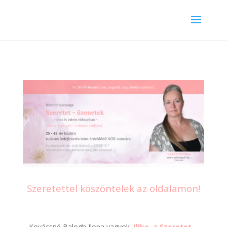
Szeretettel köszöntelek az oldalamon!
Kovácsné Balogh Ilona vagyok,
Ilike, a Szeretet –