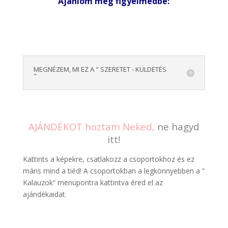
Ajánlom még figyelmedbe:
MEGNÉZEM, MI EZ A " SZERETET - KÜLDETÉS
"
AJÁNDÉKOT hoztam Neked,
ne hagyd
itt!
Kattints a képekre, csatlakozz a csoportokhoz és ez
máris mind a tiéd! A csoportokban a legkönnyebben a ”
Kalauzok” menüpontra kattintva éred el az
ajándékaidat.