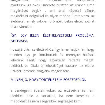
gyártsunk. Az okok ismerete pusztán az emberi elme
megértését segítik , ami által képessé válunk
megbékélni dolgokkal és olyan módon újratervezni az
életünket, amely valóban örömteli, békés életet hozhat
el a számukra.
ÍGY, EGY JELEN ÉLETHELYZETBELI PROBLÉMA,
BETEGSÉG
,
hozzájárulás az életünkhöz. Így ismerhetjük fel, hogy
minden egy jel körülöttünk és mennyire hálásak
lehetünk azért, hogy egyáltalán felfedte magát
előttünk és általa új lehetőséget kaptunk az életre.
Szívbéli, örömteli vágyaink megélésére.
MILYEN JÓ, HOGY TÖRTÉNETEIM FŐSZEREPLŐI,
a vendégeim éberek voltak az érzéseikre és nem
törődtek bele a sorsukba, ha nem keresték a
megoldást és nem szégyelltek segítséget kérni.