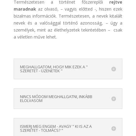
Természetesen a történet főszereplői
rejtve
maradnak
az olvasó, – vagyis előtted -, hiszen ezek
bizalmas információk. Természetesen, a nevek kitalált
nevek és a valósággal történő azonosság, – úgy a
személyek, mint az élethelyzetek tekintetében – csak
a véletlen műve lehet.
MEGHALLGATOM, HOGY MIK EZEK A "
SZERETET - ÜZENETEK "
NINCS MÓDOM MEGHALLGATNI, INKÁBB
ELOLVASOM
ISMERJ MEG ENGEM - AVAGY " KI IS AZ A
SZERETET - TOLMÁCS? "