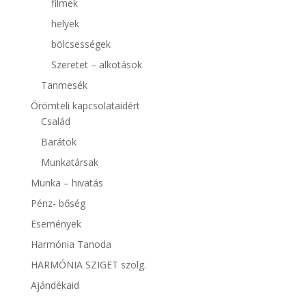
filmek
helyek
bölcsességek
Szeretet – alkotások
Tanmesék
Örömteli kapcsolataidért
Család
Barátok
Munkatársak
Munka – hivatás
Pénz- bőség
Események
Harmónia Tanoda
HARMÓNIA SZIGET szolg.
Ajándékaid