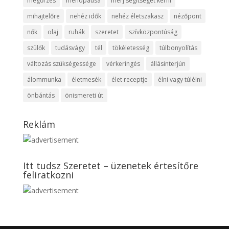
megőrzés
menopausa
merj segítséget kérni
mihajtelőre
nehéz idők
nehéz életszakasz
nézőpont
nők
olaj
ruhák
szeretet
szívközpontúság
szülők
tudásvágy
tél
tökéletesség
túlbonyolítás
változás szükségessége
vérkeringés
állásinterjún
álommunka
életmesék
élet receptje
élni vagy túlélni
önbántás
önismereti út
Reklám
Itt tudsz Szeretet – üzenetek értesítőre
feliratkozni