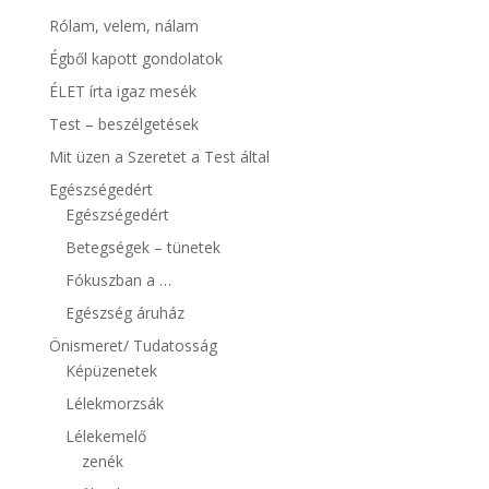
Rólam, velem, nálam
Égből kapott gondolatok
ÉLET írta igaz mesék
Test – beszélgetések
Mit üzen a Szeretet a Test által
Egészségedért
Egészségedért
Betegségek – tünetek
Fókuszban a …
Egészség áruház
Önismeret/ Tudatosság
Képüzenetek
Lélekmorzsák
Lélekemelő
zenék