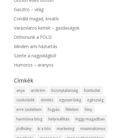
Otthon édes otthon
Gasztro – világ
Csináld magad, kreatív
Varázslatos kertek – gazdaságok
Otthonunk a FÖLD
Minden ami háztartás
Szerte a nagyvilágból
Humoros – aranyos
Címkék
anya
arckrém
bizonytalanság
büntudat
csokoládé
döntés
egyszerűség
egészség
erre születtem
fogyás
félelem
fény
harmónia blog
helyreállítás
higgy magadban
jódhiány
ki a hős
marketing
maximalizmus