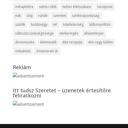
mihajtelőre
nehéz idők
nehéz életszakasz
nézőpont
nők
olaj
ruhák
szeretet
szívközpontúság
szülők
tudásvágy
tél
tökéletesség
túlbonyolítás
változás szükségessége
vérkeringés
állásinterjún
álommunka
életmesék
élet receptje
élni vagy túlélni
önbántás
önismereti út
Reklám
Itt tudsz Szeretet – üzenetek értesítőre
feliratkozni