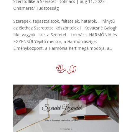
Szerző:
Ilike a Szeretet - tolmács
|
aug 11, 2023
|
Önismeret/ Tudatosság
Szerepek, tapasztalatok, feltételek, határok, …iránytű
az élethez Szeretettel köszöntelek ! Kovácsné Balogh
Ilike vagyok. Ilike, a Szeretet – tolmács, HARMÓNIA és
EGYENSÚLYépítő mentor, a Harmóniasziget
Élményközpont, a Harmónia Kert megálmodója, a...