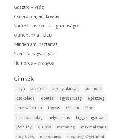
Gasztro – világ
Csináld magad, kreatív
Varázslatos kertek – gazdaságok
Otthonunk a FÖLD
Minden ami háztartás
Szerte a nagyvilágból
Humoros – aranyos
Címkék
anya
arckrém
bizonytalanság
büntudat
csokoládé
döntés
egyszerűség
egészség
erre születtem
fogyás
félelem
fény
harmónia blog
helyreállítás
higgy magadban
jódhiány
ki a hős
marketing
maximalizmus
megőrzés
menopausa
merj segítséget kérni