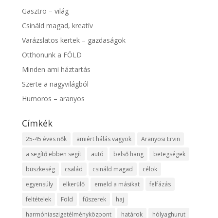
Gasztro – világ
Csináld magad, kreatív
Varázslatos kertek – gazdaságok
Otthonunk a FÖLD
Minden ami háztartás
Szerte a nagyvilágból
Humoros – aranyos
Címkék
25-45 éves nők
amiért hálás vagyok
Aranyosi Ervin
a segítő ebben segít
autó
belső hang
betegségek
büszkeség
család
csináld magad
célok
egyensúly
elkerülő
emeld a másikat
felfázás
feltételek
Föld
fűszerek
haj
harmóniaszigetélményközpont
határok
hólyaghurut