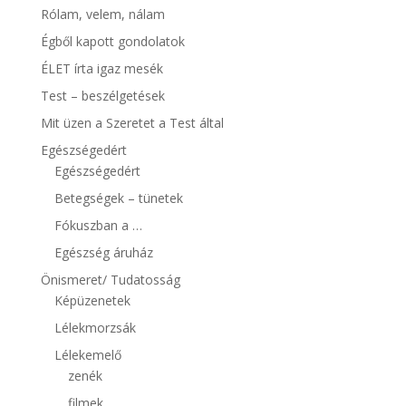
Rólam, velem, nálam
Égből kapott gondolatok
ÉLET írta igaz mesék
Test – beszélgetések
Mit üzen a Szeretet a Test által
Egészségedért
Egészségedért
Betegségek – tünetek
Fókuszban a …
Egészség áruház
Önismeret/ Tudatosság
Képüzenetek
Lélekmorzsák
Lélekemelő
zenék
filmek