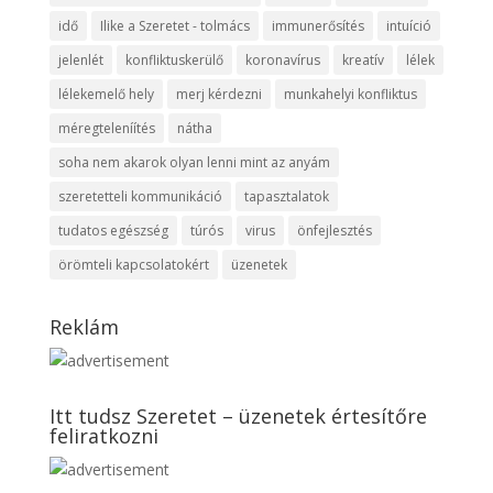
idő
Ilike a Szeretet - tolmács
immunerősítés
intuíció
jelenlét
konfliktuskerülő
koronavírus
kreatív
lélek
lélekemelő hely
merj kérdezni
munkahelyi konfliktus
méregteleníítés
nátha
soha nem akarok olyan lenni mint az anyám
szeretetteli kommunikáció
tapasztalatok
tudatos egészség
túrós
virus
önfejlesztés
örömteli kapcsolatokért
üzenetek
Reklám
Itt tudsz Szeretet – üzenetek értesítőre
feliratkozni