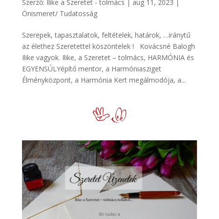
Szerző:
Ilike a Szeretet - tolmács
|
aug 11, 2023
|
Önismeret/ Tudatosság
Szerepek, tapasztalatok, feltételek, határok, …iránytű
az élethez Szeretettel köszöntelek ! Kovácsné Balogh
Ilike vagyok. Ilike, a Szeretet – tolmács, HARMÓNIA és
EGYENSÚLYépítő mentor, a Harmóniasziget
Élményközpont, a Harmónia Kert megálmodója, a...