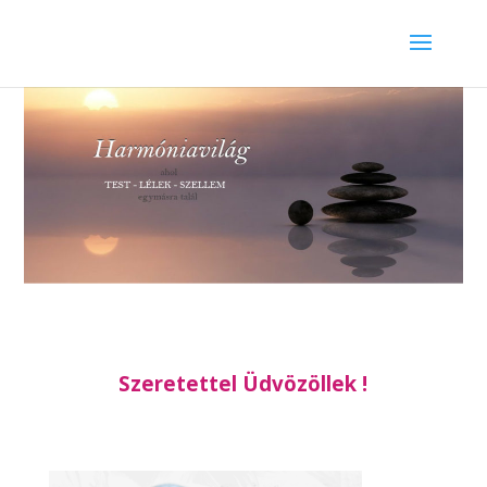
Szeretettel Üdvözöllek !