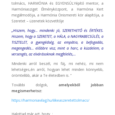
tolmács, HARMÓNIA és EGYENSÚLYépítő mentor, a
Harmóniasziget Élményközpont, a Harmónia Kert
megálmodója, a Harmónia Önismereti kör alapítója, a
Szeretet – üzenetek közvetítője
„Hiszem, hogy… mindenki jó, SZERETHETŐ és ÉRTÉKES.
Hiszem, hogy a SZERETET, a HÁLA, a NAGYRABECSÜLÉS, a
TISZTELET, a gyengédség, az empátia, a befogadás,
megengedés… előbbre visz, mint a harc, a küzdelem, a
versengés, az elvárásoknak megfelelés,…
Mindenki arról beszél, mi fáj, mi nehéz, mi nem
lehetséges,én arról, hogyan lehet minden könnyebb,
örömtelibb, akár a Te életedben is. ”
További dolgok,
amelyekből jobban
megismerhetsz:
https://harmoniavilag.hu/ilikeaszeretettolmacs/
Halottad már azt, hogy :