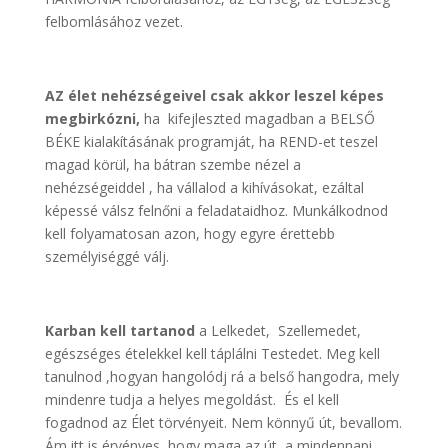
felbomlásához vezet.
AZ élet nehézségeivel csak akkor leszel képes
megbirkózni,
ha kifejleszted magadban a BELSŐ
BÉKE kialakításának programját, ha REND-et teszel
magad körül, ha bátran szembe nézel a
nehézségeiddel , ha vállalod a kihívásokat, ezáltal
képessé válsz felnőni a feladataidhoz. Munkálkodnod
kell folyamatosan azon, hogy egyre érettebb
személyiséggé válj.
Karban kell tartanod
a Lelkedet, Szellemedet,
egészséges ételekkel kell táplálni Testedet. Meg kell
tanulnod ,hogyan hangolódj rá a belső hangodra, mely
mindenre tudja a helyes megoldást. És el kell
fogadnod az Élet törvényeit. Nem könnyű út, bevallom.
Ám itt is érvényes, hogy maga az út, a mindennapi