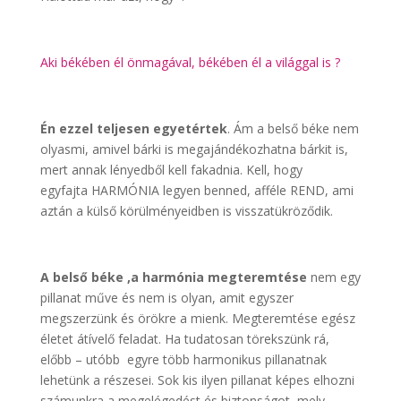
Aki békében él önmagával, békében él a világgal is ?
Én ezzel teljesen egyetértek
. Ám a belső béke nem
olyasmi, amivel bárki is megajándékozhatna bárkit is,
mert annak lényedből kell fakadnia. Kell, hogy
egyfajta HARMÓNIA legyen benned, afféle REND, ami
aztán a külső körülményeidben is visszatükröződik.
A belső béke ,a harmónia megteremtése
nem egy
pillanat műve és nem is olyan, amit egyszer
megszerzünk és örökre a mienk. Megteremtése egész
életet átívelő feladat. Ha tudatosan törekszünk rá,
előbb – utóbb egyre több harmonikus pillanatnak
lehetünk a részesei. Sok kis ilyen pillanat képes elhozni
számunkra a megelégedést és biztonságot, mely