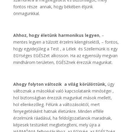
fontos része annak, hogy békében éljünk
önmagunkkal.
Ahhoz, hogy életünk harmonikus legyen
, –
mentes legyen a túlzott érzelmi kilengésektől, – fontos,
hogy egyidejűleg a Test , a Lélek és Szellemünk is egy
EGYséges EGÉSZet alkosson. Ha az egyensúly megvan
mindhárom területen, EGÉSZnek érezzük magunkat.
Ahogy folyton változik a világ körülöttünk,
úgy
változnak a másokkal való kapcsolataink minőségei ,
hol biztonságban érezzük magunkat mások mellett,
hol ellenkezőleg. Félünk a változásoktól, mert
fenyegetésként hatnak életünkre. Minden efféle
érzelmünk ráadásul, ha feldolgozatlanok maradnak,
képesek testünket megbetegíteni, mely újra a
HARMÓNIA felborulásához, az EGYség, az EGÉSZség