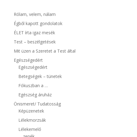
Rólam, velem, nálam
Égből kapott gondolatok
ÉLET írta igaz mesék
Test – beszélgetések
Mit üzen a Szeretet a Test által
Egészségedért
Egészségedért
Betegségek – tünetek
Fókuszban a …
Egészség áruház
Önismeret/ Tudatosság
Képüzenetek
Lélekmorzsák
Lélekemelő
zenék