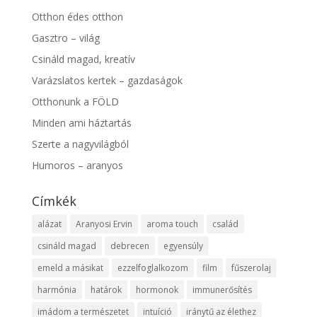
Otthon édes otthon
Gasztro – világ
Csináld magad, kreatív
Varázslatos kertek – gazdaságok
Otthonunk a FÖLD
Minden ami háztartás
Szerte a nagyvilágból
Humoros – aranyos
Címkék
alázat
Aranyosi Ervin
aroma touch
család
csináld magad
debrecen
egyensúly
emeld a másikat
ezzelfoglalkozom
film
fűszerolaj
harmónia
határok
hormonok
immunerősítés
imádom a természetet
intuíció
iránytű az élethez