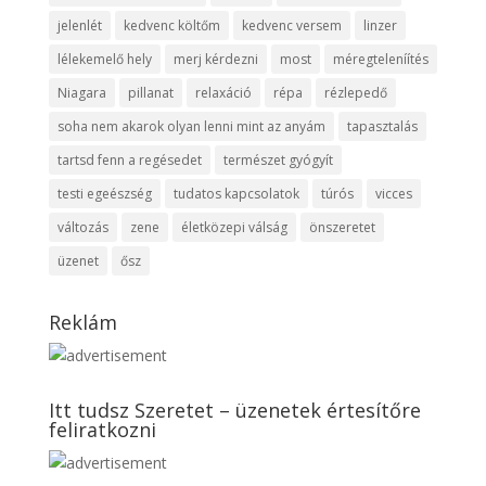
jelenlét
kedvenc költőm
kedvenc versem
linzer
lélekemelő hely
merj kérdezni
most
méregteleníítés
Niagara
pillanat
relaxáció
répa
rézlepedő
soha nem akarok olyan lenni mint az anyám
tapasztalás
tartsd fenn a regésedet
természet gyógyít
testi egeészség
tudatos kapcsolatok
túrós
vicces
változás
zene
életközepi válság
önszeretet
üzenet
ősz
Reklám
Itt tudsz Szeretet – üzenetek értesítőre
feliratkozni