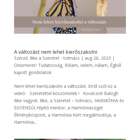
A változást nem lehet kierőszakolni
Szerző:
Ilike a Szeretet - tolmács
|
aug 26, 2023
|
Önismeret/ Tudatosság
,
Rólam, velem, nálam
,
Égből
kapott gondolatok
Nem lehet kierőszakolni a változást. Erről szól ez a
videó: Szeretettel köszöntelek ! Kovácsné Balogh
Ilike vagyok. Ilike, a Szeretet – tolmács, HARMÓNIA és
EGYENSÚLYépítő mentor, a Harmóniasziget
Élményközpont, a Harmónia Kert megálmodója, a
Harmónia...