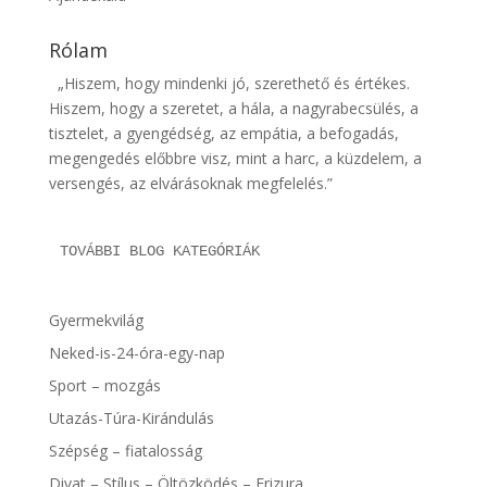
Rólam
„Hiszem, hogy mindenki jó, szerethető és értékes.
Hiszem, hogy a szeretet, a hála, a nagyrabecsülés, a
tisztelet, a gyengédség, az empátia, a befogadás,
megengedés előbbre visz, mint a harc, a küzdelem, a
versengés, az elvárásoknak megfelelés.”
TOVÁBBI BLOG KATEGÓRIÁK
Gyermekvilág
Neked-is-24-óra-egy-nap
Sport – mozgás
Utazás-Túra-Kirándulás
Szépség – fiatalosság
Divat – Stílus – Öltözködés – Frizura