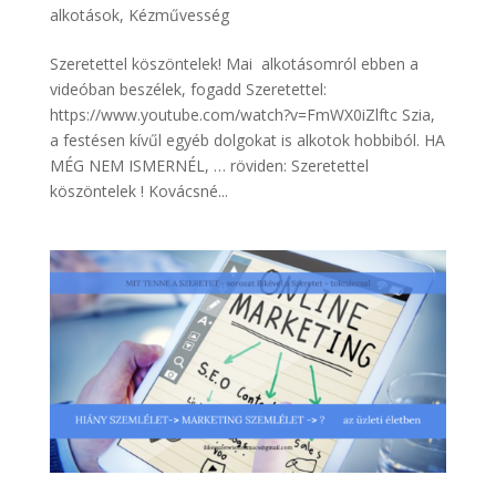
alkotások
,
Kézművesség
Szeretettel köszöntelek! Mai alkotásomról ebben a
videóban beszélek, fogadd Szeretettel:
https://www.youtube.com/watch?v=FmWX0iZlftc Szia,
a festésen kívűl egyéb dolgokat is alkotok hobbiból. HA
MÉG NEM ISMERNÉL, … röviden: Szeretettel
köszöntelek ! Kovácsné...