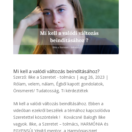
Mi kell a valódi változás beindításához?
Szerző:
Ilike a Szeretet - tolmács
|
aug 26, 2023
|
Rólam, velem, nálam
,
Égből kapott gondolatok
,
Önismeret/ Tudatosság
,
Ti kérdeztétek
Mi kell a valódi változás beindításához. Ebben a
videóban ezekről beszélek a témához kapcsolódva
Szeretettel köszöntelek ! Kovácsné Balogh Ilike
vagyok. Ilike, a Szeretet – tolmács, HARMÓNIA és
EGYENSÚLYépítő mentor, a Harmóniasziget