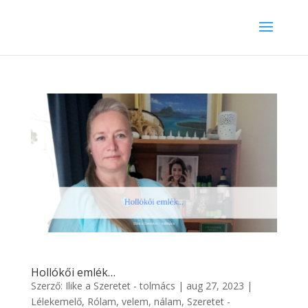
Hollókői emlék…
Szerző:
Ilike a Szeretet - tolmács
|
aug 27, 2023
|
Lélekemelő
,
Rólam, velem, nálam
,
Szeretet -