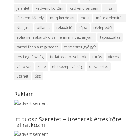
jelenlét
kedvenc költőm
kedvenc versem
linzer
lélekemelő hely
merj kérdezni
most
méregteleníítés
Niagara
pillanat
relaxáció
répa
rézlepedő
soha nem akarok olyan lenni mint az anyám
tapasztalás
tartsd fenn a regésedet
természet gyógyít
testi egeészség
tudatos kapcsolatok
túrós
vicces
változás
zene
életközepi válság
önszeretet
üzenet
ősz
Reklám
Itt tudsz Szeretet – üzenetek értesítőre
feliratkozni