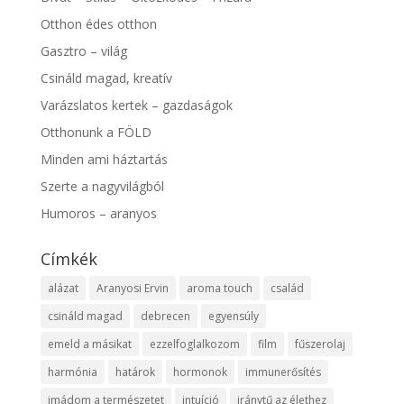
Otthon édes otthon
Gasztro – világ
Csináld magad, kreatív
Varázslatos kertek – gazdaságok
Otthonunk a FÖLD
Minden ami háztartás
Szerte a nagyvilágból
Humoros – aranyos
Címkék
alázat
Aranyosi Ervin
aroma touch
család
csináld magad
debrecen
egyensúly
emeld a másikat
ezzelfoglalkozom
film
fűszerolaj
harmónia
határok
hormonok
immunerősítés
imádom a természetet
intuíció
iránytű az élethez