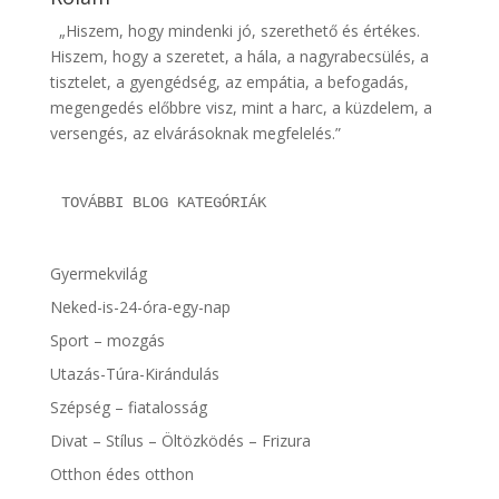
„Hiszem, hogy mindenki jó, szerethető és értékes.
Hiszem, hogy a szeretet, a hála, a nagyrabecsülés, a
tisztelet, a gyengédség, az empátia, a befogadás,
megengedés előbbre visz, mint a harc, a küzdelem, a
versengés, az elvárásoknak megfelelés.”
TOVÁBBI BLOG KATEGÓRIÁK
Gyermekvilág
Neked-is-24-óra-egy-nap
Sport – mozgás
Utazás-Túra-Kirándulás
Szépség – fiatalosság
Divat – Stílus – Öltözködés – Frizura
Otthon édes otthon