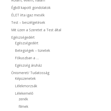
Rólam, velem, nálam
Égből kapott gondolatok
ÉLET írta igaz mesék
Test – beszélgetések
Mit üzen a Szeretet a Test által
Egészségedért
Egészségedért
Betegségek – tünetek
Fókuszban a …
Egészség áruház
Önismeret/ Tudatosság
Képüzenetek
Lélekmorzsák
Lélekemelő
zenék
filmek