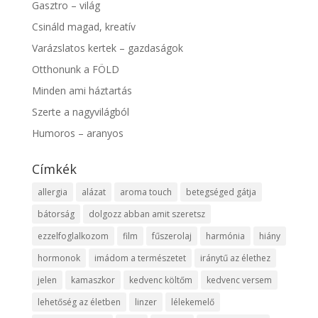
Gasztro – világ
Csináld magad, kreatív
Varázslatos kertek – gazdaságok
Otthonunk a FÖLD
Minden ami háztartás
Szerte a nagyvilágból
Humoros – aranyos
Címkék
allergia
alázat
aroma touch
betegséged gátja
bátorság
dolgozz abban amit szeretsz
ezzelfoglalkozom
film
fűszerolaj
harmónia
hiány
hormonok
imádom a természetet
iránytű az élethez
jelen
kamaszkor
kedvenc költőm
kedvenc versem
lehetőség az életben
linzer
lélekemelő