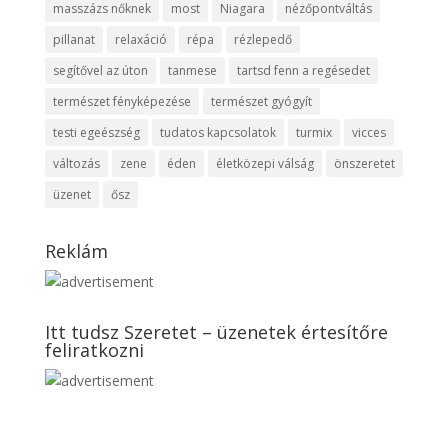
masszázs nőknek
most
Niagara
nézőpontváltás
pillanat
relaxáció
répa
rézlepedő
segítővel az úton
tanmese
tartsd fenn a regésedet
természet fényképezése
természet gyógyít
testi egeészség
tudatos kapcsolatok
turmix
vicces
változás
zene
éden
életközepi válság
önszeretet
üzenet
ősz
Reklám
Itt tudsz Szeretet – üzenetek értesítőre
feliratkozni