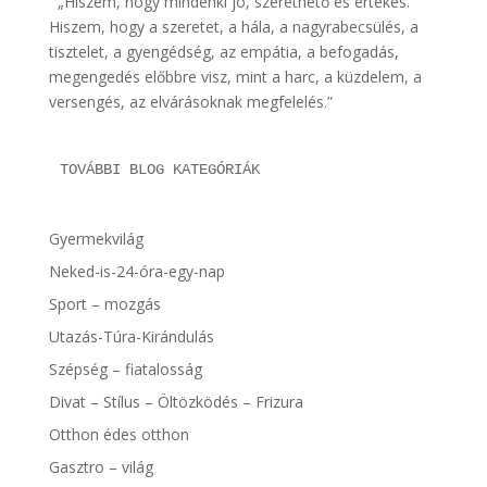
„Hiszem, hogy mindenki jó, szerethető és értékes.
Hiszem, hogy a szeretet, a hála, a nagyrabecsülés, a
tisztelet, a gyengédség, az empátia, a befogadás,
megengedés előbbre visz, mint a harc, a küzdelem, a
versengés, az elvárásoknak megfelelés.”
TOVÁBBI BLOG KATEGÓRIÁK
Gyermekvilág
Neked-is-24-óra-egy-nap
Sport – mozgás
Utazás-Túra-Kirándulás
Szépség – fiatalosság
Divat – Stílus – Öltözködés – Frizura
Otthon édes otthon
Gasztro – világ