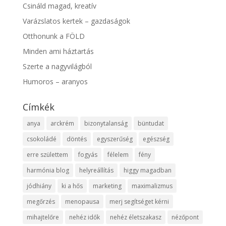
Csináld magad, kreatív
Varázslatos kertek – gazdaságok
Otthonunk a FÖLD
Minden ami háztartás
Szerte a nagyvilágból
Humoros – aranyos
Címkék
anya
arckrém
bizonytalanság
büntudat
csokoládé
döntés
egyszerűség
egészség
erre születtem
fogyás
félelem
fény
harmónia blog
helyreállítás
higgy magadban
jódhiány
ki a hős
marketing
maximalizmus
megőrzés
menopausa
merj segítséget kérni
mihajtelőre
nehéz idők
nehéz életszakasz
nézőpont