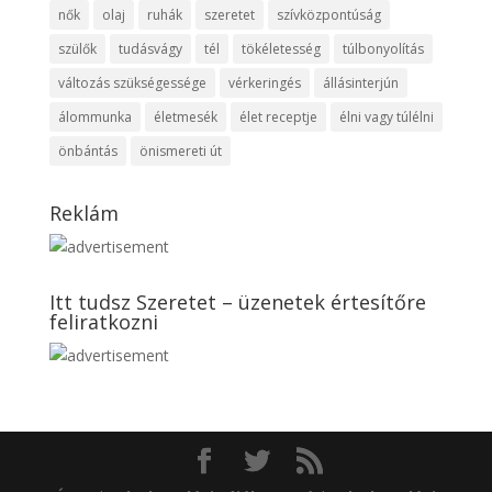
nők
olaj
ruhák
szeretet
szívközpontúság
szülők
tudásvágy
tél
tökéletesség
túlbonyolítás
változás szükségessége
vérkeringés
állásinterjún
álommunka
életmesék
élet receptje
élni vagy túlélni
önbántás
önismereti út
Reklám
Itt tudsz Szeretet – üzenetek értesítőre
feliratkozni