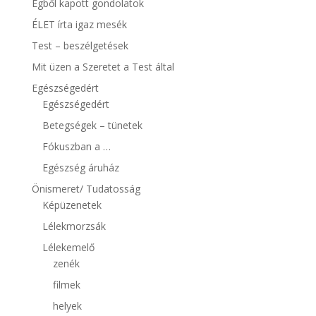
Égből kapott gondolatok
ÉLET írta igaz mesék
Test – beszélgetések
Mit üzen a Szeretet a Test által
Egészségedért
Egészségedért
Betegségek – tünetek
Fókuszban a …
Egészség áruház
Önismeret/ Tudatosság
Képüzenetek
Lélekmorzsák
Lélekemelő
zenék
filmek
helyek