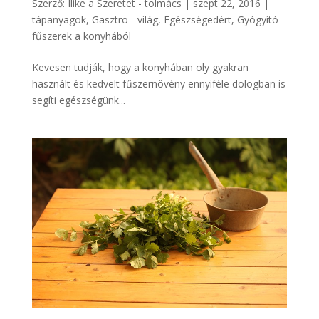
Szerző:
Ilike a Szeretet - tolmács
|
szept 22, 2016
|
tápanyagok
,
Gasztro - világ
,
Egészségedért
,
Gyógyító
fűszerek a konyhából
Kevesen tudják, hogy a konyhában oly gyakran
használt és kedvelt fűszernövény ennyiféle dologban is
segíti egészségünk...