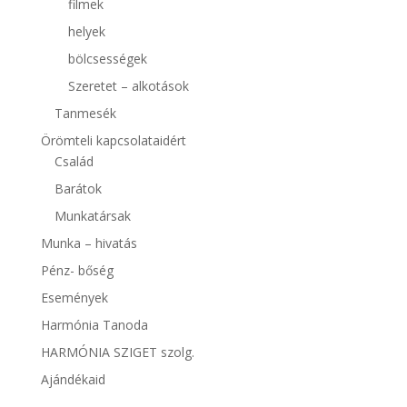
filmek
helyek
bölcsességek
Szeretet – alkotások
Tanmesék
Örömteli kapcsolataidért
Család
Barátok
Munkatársak
Munka – hivatás
Pénz- bőség
Események
Harmónia Tanoda
HARMÓNIA SZIGET szolg.
Ajándékaid