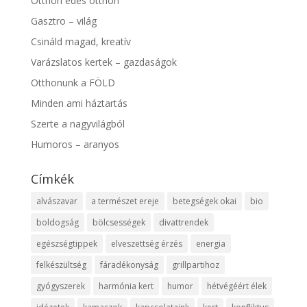
Otthon édes otthon
Gasztro – világ
Csináld magad, kreatív
Varázslatos kertek – gazdaságok
Otthonunk a FÖLD
Minden ami háztartás
Szerte a nagyvilágból
Humoros – aranyos
Címkék
alvászavar
a természet ereje
betegségek okai
bio
boldogság
bölcsességek
divattrendek
egészségtippek
elveszettség érzés
energia
felkészültség
fáradékonyság
grillpartihoz
gyógyszerek
harmónia kert
humor
hétvégéért élek