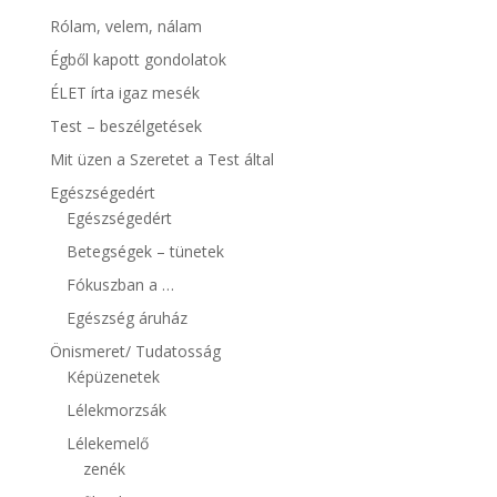
Rólam, velem, nálam
Égből kapott gondolatok
ÉLET írta igaz mesék
Test – beszélgetések
Mit üzen a Szeretet a Test által
Egészségedért
Egészségedért
Betegségek – tünetek
Fókuszban a …
Egészség áruház
Önismeret/ Tudatosság
Képüzenetek
Lélekmorzsák
Lélekemelő
zenék