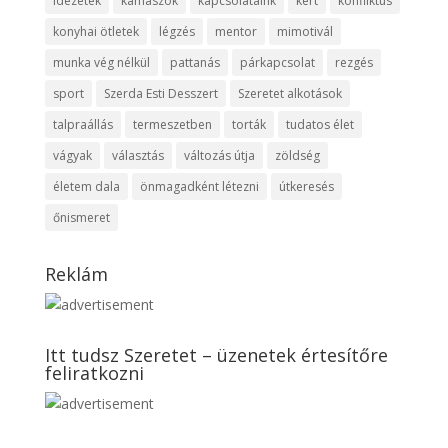
idézetek
kamaszok
kapcsolataink
kert
konfliktus
konyhai ötletek
légzés
mentor
mimotivál
munka vég nélkül
pattanás
párkapcsolat
rezgés
sport
Szerda Esti Desszert
Szeretet alkotások
talpraállás
termeszetben
torták
tudatos élet
vágyak
választás
változás útja
zöldség
életem dala
önmagadként létezni
útkeresés
őnismeret
Reklám
Itt tudsz Szeretet – üzenetek értesítőre
feliratkozni