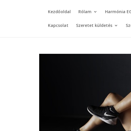
Kezdőoldal
Rólam
Harmónia E
Kapcsolat
Szeretet küldetés
Sz