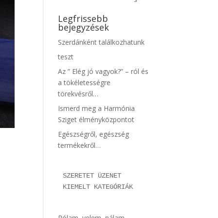
Legfrissebb
bejegyzések
Szerdánként találkozhatunk
teszt
Az ” Elég jó vagyok?” – ról és
a tökéletességre
törekvésről…
Ismerd meg a Harmónia
Sziget élményközpontot
Egészségről, egészség
termékekről…
SZERETET ÜZENET 
KIEMELT KATEGÓRIÁK
Rólam, velem, nálam