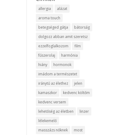
allergia
alázat
aroma touch
betegséged gátja
bátorság
dolgozz abban amit szeretsz
ezzelfoglalkozom
film
fűszerolaj
harmónia
hiány
hormonok
imádom a természetet
iránytű az élethez
jelen
kamaszkor
kedvenc költőm
kedvenc versem
lehetőség az életben
linzer
lélekemelő
masszázs nőknek
most