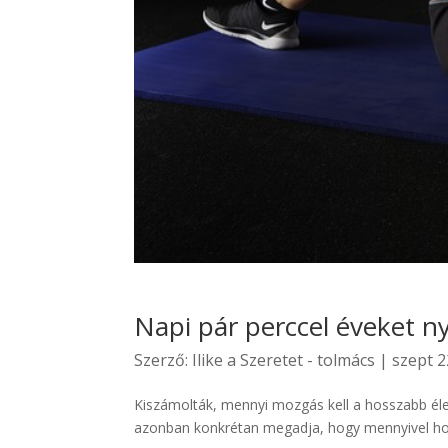
Napi pár perccel éveket n
Szerző:
Ilike a Szeretet - tolmács
|
szept 2
Kiszámolták, mennyi mozgás kell a hosszabb élet
azonban konkrétan megadja, hogy mennyivel hoss