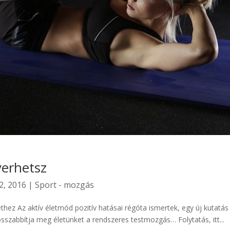
yerhetsz
2, 2016
|
Sport - mozgás
hez Az aktív életmód pozitív hatásai régóta ismertek, egy új kutatás
zabbítja meg életünket a rendszeres testmozgás… Folytatás, itt...