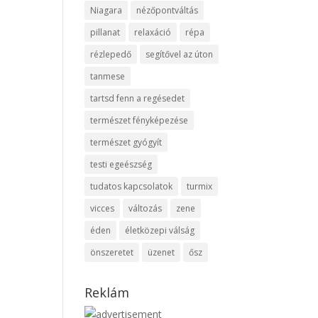
Niagara
nézőpontváltás
pillanat
relaxáció
répa
rézlepedő
segítővel az úton
tanmese
tartsd fenn a regésedet
természet fényképezése
természet gyógyít
testi egeészség
tudatos kapcsolatok
turmix
vicces
változás
zene
éden
életközepi válság
önszeretet
üzenet
ősz
Reklám