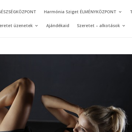
GÉSZSÉGKÖZPONT
Harmónia Sziget ÉLMÉNYKÖZPONT
eretet üzenetek
Ajándékaid
Szeretet – alkotások