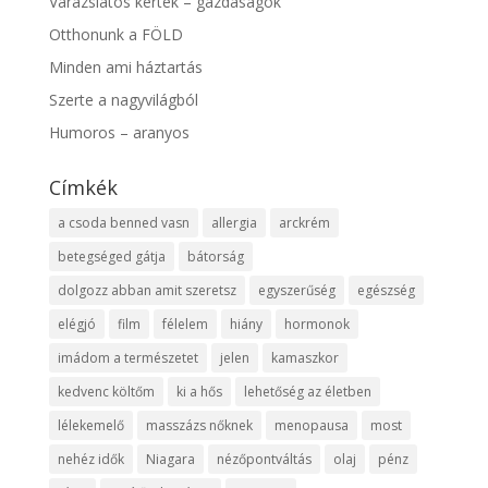
Varázslatos kertek – gazdaságok
Otthonunk a FÖLD
Minden ami háztartás
Szerte a nagyvilágból
Humoros – aranyos
Címkék
a csoda benned vasn
allergia
arckrém
betegséged gátja
bátorság
dolgozz abban amit szeretsz
egyszerűség
egészség
elégjó
film
félelem
hiány
hormonok
imádom a természetet
jelen
kamaszkor
kedvenc költőm
ki a hős
lehetőség az életben
lélekemelő
masszázs nőknek
menopausa
most
nehéz idők
Niagara
nézőpontváltás
olaj
pénz