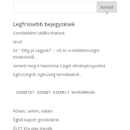
Keresé
s
Legfrissebb bejegyzések
Szerdánként találkozhatunk
teszt
Az ” Elég jó vagyok?” – ról és a tökéletességre
törekvésről…
Ismerd meg a Harmónia Sziget élményközpontot
Egészségről, egészség termékekről…
SZERETET ÜZENET KIEMELT KATEGÓRIÁK
Rólam, velem, nálam
Égből kapott gondolatok
ÉLET írta igaz mesék