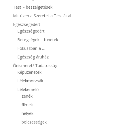
Test – beszélgetések
Mit üzen a Szeretet a Test által
Egészségedért
Egészségedért
Betegségek – tünetek
Fókuszban a …
Egészség áruház
Önismeret/ Tudatosság
Képüzenetek
Lélekmorzsák
Lélekemelő
zenék
filmek
helyek
bölcsességek