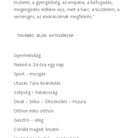
tisztelet, a gyengédség, az empátia, a befogadás,
megengedés előbbre visz, mint a harc, a küzdelem, a
versengés, az elvárásoknak megfelelés.”
TOVÁBBI BLOG KATEGÓRIÁK
Gyermekvilág
Neked-is-24-óra-egy-nap
Sport – mozgás
Utazás-Túra-Kirándulás
Szépség – fiatalosság
Divat – Stílus – Öltözködés – Frizura
Otthon édes otthon
Gasztro – világ
Csináld magad, kreatív