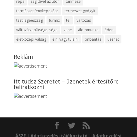
répa
segítővel az úton
tanmese
természet fényképezése
természet gyógyít
testi egeészség
turmix
tél
változás
változás szükségessége
zene
álommunka
éden
életközepi válság
élni vagy túlélni
önbántás
üzenet
Reklám
Itt tudsz Szeretet – üzenetek értesítőre
feliratkozni
ÁSZF
|
Adatkezelési tájékoztató
|
Adatkezelési