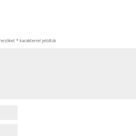
 mezőket
*
karakterrel jelöltük