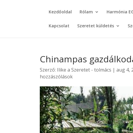
Kezdőoldal
Rólam
Harmónia E
Kapcsolat
Szeretet küldetés
Sz
Chinampas gazdálkodá
Szerző:
Ilike a Szeretet - tolmács
|
aug 4, 
hozzászólások