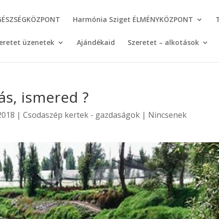
GÉSZSÉGKÖZPONT
Harmónia Sziget ÉLMÉNYKÖZPONT
eretet üzenetek
Ajándékaid
Szeretet – alkotások
s, ismered ?
2018
|
Csodaszép kertek - gazdaságok
|
Nincsenek