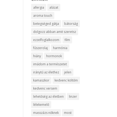
allergia
alázat
aroma touch
betegséged gátja
bátorság
dolgozz abban amit szeretsz
ezzelfoglalkozom
film
fűszerolaj
harmónia
hiány
hormonok
imádom a természetet
iránytű az élethez
jelen
kamaszkor
kedvenc költőm
kedvenc versem
lehetőség az életben
linzer
lélekemelő
masszázs nőknek
most