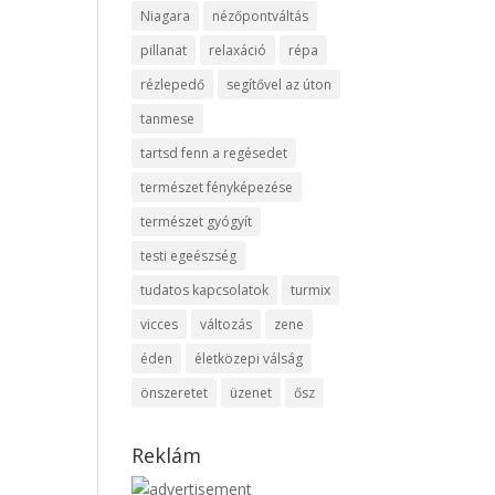
Niagara
nézőpontváltás
pillanat
relaxáció
répa
rézlepedő
segítővel az úton
tanmese
tartsd fenn a regésedet
természet fényképezése
természet gyógyít
testi egeészség
tudatos kapcsolatok
turmix
vicces
változás
zene
éden
életközepi válság
önszeretet
üzenet
ősz
Reklám