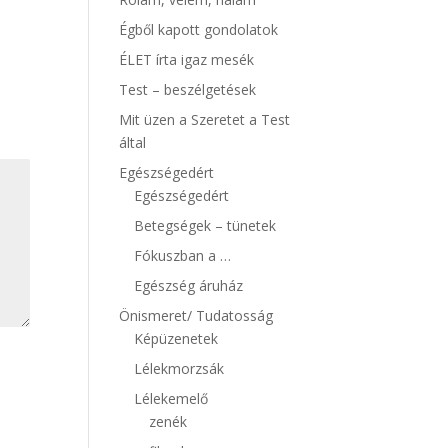
Égből kapott gondolatok
ÉLET írta igaz mesék
Test – beszélgetések
Mit üzen a Szeretet a Test
által
Egészségedért
Egészségedért
Betegségek – tünetek
Fókuszban a …
Egészség áruház
Önismeret/ Tudatosság
Képüzenetek
Lélekmorzsák
Lélekemelő
zenék