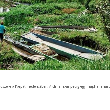
 módszere a Kárpát-medencében. A chinampas pedig egy majdnem has