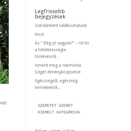
Legfrissebb
bejegyzések
Szerdánként találkozhatunk
teszt
Az ” Elég jó vagyok?” – ról és
a tökéletességre
törekvésről…
Ismerd meg a Harmónia
Sziget élményközpontot
Egészségről, egészség
termékekről…
onló
SZERETET ÜZENET 
KIEMELT KATEGÓRIÁK
Rólam, velem, nálam