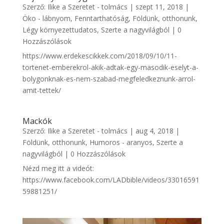
Szerző:
Ilike a Szeretet - tolmács
|
szept 11, 2018
|
Öko - lábnyom
,
Fenntarthatóság
,
Földünk, otthonunk
,
Légy környezettudatos
,
Szerte a nagyvilágból
| 0
Hozzászólások
https://www.erdekescikkek.com/2018/09/10/11-
tortenet-emberekrol-akik-adtak-egy-masodik-eselyt-a-
bolygonknak-es-nem-szabad-megfeledkeznunk-arrol-
amit-tettek/
Mackók
Szerző:
Ilike a Szeretet - tolmács
|
aug 4, 2018
|
Földünk, otthonunk
,
Humoros - aranyos
,
Szerte a
nagyvilágból
| 0 Hozzászólások
Nézd meg itt a videót:
https://www.facebook.com/LADbible/videos/33016591
59881251/