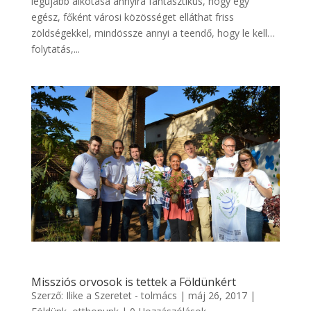
legújabb alkotása annyira fantasztikus, hogy egy
egész, főként városi közösséget elláthat friss
zöldségekkel, mindössze annyi a teendő, hogy le kell…
folytatás,...
Missziós orvosok is tettek a Földünkért
Szerző:
Ilike a Szeretet - tolmács
|
máj 26, 2017
|