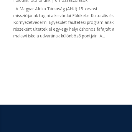
Földünk, otthonunk
| 0 Hozzászólások
A Magyar Afrika Társaság (AHU) 15. orvosi
missziójának tagjai a kisvárdai Földkelte Kulturális és
Környezetvédelmi Egyesület faültetési programjának
részeként ültettek el egy-egy helyi őshonos fafajtát a
malawi iskola udvarának különböző pontjain. A...