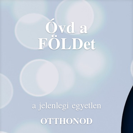
Óvd a
FÖLDet
a jelenlegi egyetlen
OTTHONOD